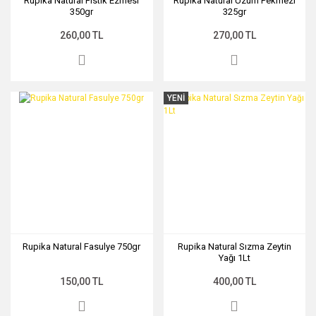
Rupika Natural Fıstık Ezmesi
Rupika Natural Üzüm Pekmezi
350gr
325gr
260,00 TL
270,00 TL
YENİ
Rupika Natural Fasulye 750gr
Rupika Natural Sızma Zeytin
Yağı 1Lt
150,00 TL
400,00 TL