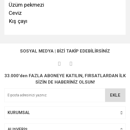
Üzüm pekmezi
Ceviz
Kış çayı
Bu ürünün fiyat bilgisi, resim, ürün açıklamalarında ve diğer
konularda yetersiz gördüğünüz noktaları öneri formunu
Bu ürüne ilk yorumu siz yapın!
kullanarak tarafımıza iletebilirsiniz.
SOSYAL MEDYA | BİZİ TAKİP EDEBİLİRSİNİZ
Görüş ve önerileriniz için teşekkür ederiz.
Yorum Yaz
Ürün resmi kalitesiz, bozuk veya görüntülenemiyor.
33.000'den FAZLA ABONEYE KATILIN, FIRSATLARDAN İLK
Ürün açıklamasında eksik bilgiler bulunuyor.
SİZİN DE HABERİNİZ OLSUN!
Ürün bilgilerinde hatalar bulunuyor.
Ürün fiyatı diğer sitelerden daha pahalı.
EKLE
Bu ürüne benzer farklı alternatifler olmalı.
KURUMSAL
ALIŞVERİŞ