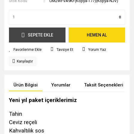
Stok Kodu
UM2WFVA9KF(Kopya-T77)(Kopya-NJV)
SEPETE EKLE
HEMEN AL
Tavsiye Et
Yorum Yaz
Karşılaştır
Ürün Bilgisi
Yorumlar
Taksit Seçenekleri
Yeni yıl paket içeriklerimiz
Tahin
Ceviz reçeli
Kahvaltılık sos