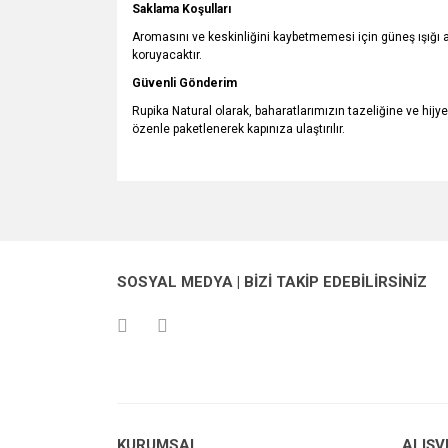
Saklama Koşulları
Aromasını ve keskinliğini kaybetmemesi için güneş ışığı a
koruyacaktır.
Güvenli Gönderim
Rupika Natural olarak, baharatlarımızın tazeliğine ve hi
özenle paketlenerek kapınıza ulaştırılır.
Bu ürünün fiyat bilgisi, resim, ürün açıklamalarında v
Görüş ve önerileriniz için teşekkür ederiz.
Ürün resmi kalitesiz, bozuk veya görüntülenemiyo
SOSYAL MEDYA | BİZİ TAKİP EDEBİLİRSİNİZ
Ürün açıklamasında eksik bilgiler bulunuyor.
Ürün bilgilerinde hatalar bulunuyor.
Ürün fiyatı diğer sitelerden daha pahalı.
Bu ürüne benzer farklı alternatifler olmalı.
KURUMSAL
ALIŞV