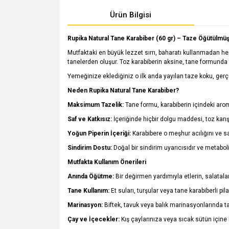
Ürün Bilgisi
Rupika Natural Tane Karabiber (60 gr) – Taze Öğütülmü
Mutfaktaki en büyük lezzet sırrı, baharatı kullanmadan he
tanelerden oluşur. Toz karabiberin aksine, tane formunda 
Yemeğinize eklediğiniz o ilk anda yayılan taze koku, gerçe
Neden Rupika Natural Tane Karabiber?
Maksimum Tazelik:
Tane formu, karabiberin içindeki aro
Saf ve Katkısız:
İçeriğinde hiçbir dolgu maddesi, toz karı
Yoğun Piperin İçeriği:
Karabibere o meşhur acılığını ve sa
Sindirim Dostu:
Doğal bir sindirim uyarıcısıdır ve metabol
Mutfakta Kullanım Önerileri
Anında Öğütme:
Bir değirmen yardımıyla etlerin, salatala
Tane Kullanım:
Et suları, turşular veya tane karabiberli pil
Marinasyon:
Biftek, tavuk veya balık marinasyonlarında ta
Çay ve İçecekler:
Kış çaylarınıza veya sıcak sütün içine bi