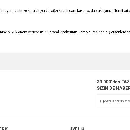
lmayan, serin ve kuru bir yerde, ağzı kapalı cam kavanozda saklayınız. Nemli ortam
jyenine büyük önem veriyoruz. 60 gramlık paketiniz, kargo sürecinde dış etkenler
e diğer konularda yetersiz gördüğünüz noktaları öneri formunu kullanarak tarafımı
Bu ürüne ilk yorumu siz yapın!
r.
Yorum Yaz
33.000'den FA
SİZİN DE HABE
ERİŞ
ÜYELİK