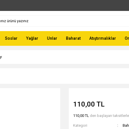
Soslar
Yağlar
Unlar
Baharat
Atıştırmalıklar
Or
gr
110,00 TL
110,00 TL
den başlayan taksitlerle
Kategori
Bah