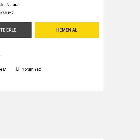
ika Natural
EKMUY7
TE EKLE
HEMEN AL
m
e Et
Yorum Yaz