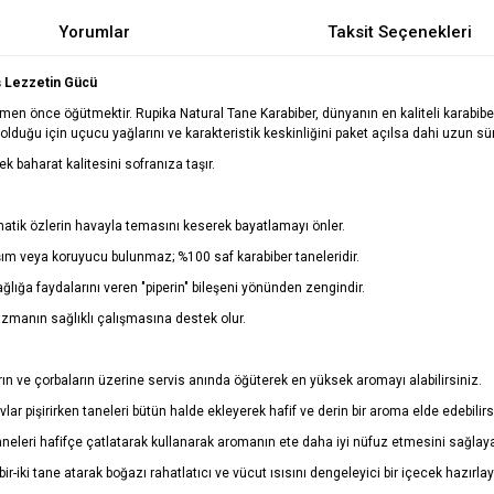
Yorumlar
Taksit Seçenekleri
ş Lezzetin Gücü
men önce öğütmektir. Rupika Natural Tane Karabiber, dünyanın en kaliteli karabibe
olduğu için uçucu yağlarını ve karakteristik keskinliğini paket açılsa dahi uzun 
k baharat kalitesini sofranıza taşır.
matik özlerin havayla temasını keserek bayatlamayı önler.
şım veya koruyucu bulunmaz; %100 saf karabiber taneleridir.
ğlığa faydalarını veren "piperin" bileşeni yönünden zengindir.
izmanın sağlıklı çalışmasına destek olur.
rın ve çorbaların üzerine servis anında öğüterek en yüksek aromayı alabilirsiniz.
avlar pişirirken taneleri bütün halde ekleyerek hafif ve derin bir aroma elde edebilirs
neleri hafifçe çatlatarak kullanarak aromanın ete daha iyi nüfuz etmesini sağlayab
r-iki tane atarak boğazı rahatlatıcı ve vücut ısısını dengeleyici bir içecek hazırlaya