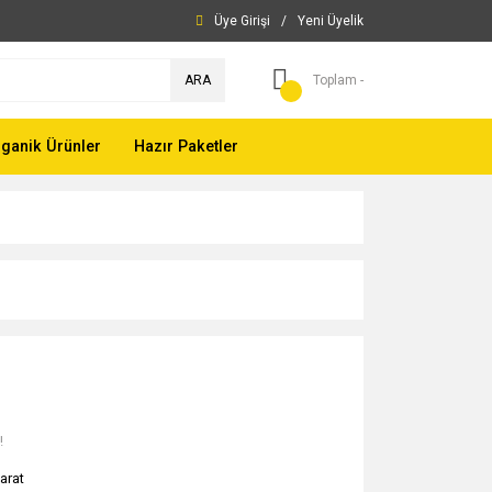
Üye Girişi
/
Yeni Üyelik
ARA
Toplam -
ganik Ürünler
Hazır Paketler
!
arat