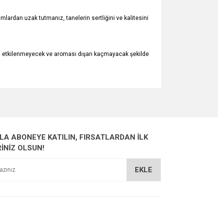
lardan uzak tutmanız, tanelerin sertliğini ve kalitesini
den etkilenmeyecek ve aroması dışarı kaçmayacak şekilde
za iletebilirsiniz.
ZLA ABONEYE KATILIN, FIRSATLARDAN İLK
RİNİZ OLSUN!
EKLE