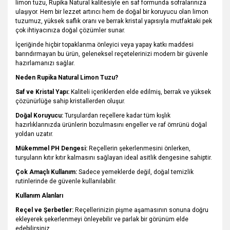
limon tuzu, Rupika Natural kalitesiyle en saf formunda sofralarınıza
ulaşıyor. Hem bir lezzet artırıcı hem de doğal bir koruyucu olan limon
tuzumuz, yüksek saflık oranı ve berrak kristal yapısıyla mutfaktaki pek
çok ihtiyacınıza doğal çözümler sunar.
İçeriğinde hiçbir topaklanma önleyici veya yapay katkı maddesi
barındırmayan bu ürün, geleneksel reçetelerinizi modern bir güvenle
hazırlamanızı sağlar.
Neden Rupika Natural Limon Tuzu?
Saf ve Kristal Yapı:
Kaliteli içeriklerden elde edilmiş, berrak ve yüksek
çözünürlüğe sahip kristallerden oluşur.
Doğal Koruyucu:
Turşulardan reçellere kadar tüm kışlık
hazırlıklarınızda ürünlerin bozulmasını engeller ve raf ömrünü doğal
yoldan uzatır.
Mükemmel PH Dengesi:
Reçellerin şekerlenmesini önlerken,
turşuların kıtır kıtır kalmasını sağlayan ideal asitlik dengesine sahiptir.
Çok Amaçlı Kullanım:
Sadece yemeklerde değil, doğal temizlik
rutinlerinde de güvenle kullanılabilir.
Kullanım Alanları
Reçel ve Şerbetler:
Reçellerinizin pişme aşamasının sonuna doğru
ekleyerek şekerlenmeyi önleyebilir ve parlak bir görünüm elde
edebilirsiniz.