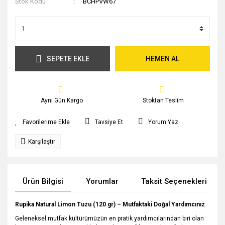
Stok Kodu
BCHPVW67
SEPETE EKLE
HEMEN AL
Aynı Gün Kargo
Stoktan Teslim
Tavsiye Et
Yorum Yaz
Karşılaştır
Ürün Bilgisi
Yorumlar
Taksit Seçenekleri
Rupika Natural Limon Tuzu (120 gr) – Mutfaktaki Doğal Yardımcınız
Geleneksel mutfak kültürümüzün en pratik yardımcılarından biri olan