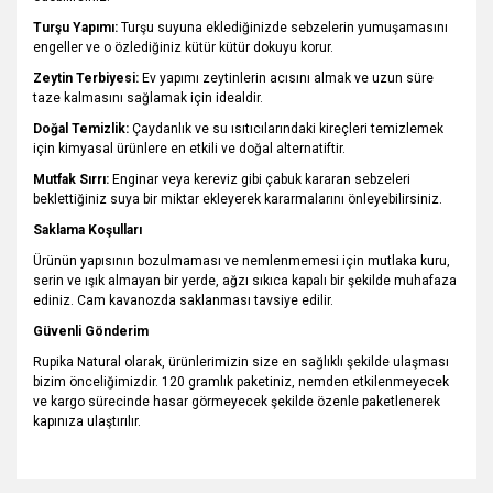
Turşu Yapımı:
Turşu suyuna eklediğinizde sebzelerin yumuşamasını
engeller ve o özlediğiniz kütür kütür dokuyu korur.
Zeytin Terbiyesi:
Ev yapımı zeytinlerin acısını almak ve uzun süre
taze kalmasını sağlamak için idealdir.
Doğal Temizlik:
Çaydanlık ve su ısıtıcılarındaki kireçleri temizlemek
için kimyasal ürünlere en etkili ve doğal alternatiftir.
Mutfak Sırrı:
Enginar veya kereviz gibi çabuk kararan sebzeleri
beklettiğiniz suya bir miktar ekleyerek kararmalarını önleyebilirsiniz.
Saklama Koşulları
Ürünün yapısının bozulmaması ve nemlenmemesi için mutlaka kuru,
serin ve ışık almayan bir yerde, ağzı sıkıca kapalı bir şekilde muhafaza
ediniz. Cam kavanozda saklanması tavsiye edilir.
Güvenli Gönderim
Rupika Natural olarak, ürünlerimizin size en sağlıklı şekilde ulaşması
bizim önceliğimizdir. 120 gramlık paketiniz, nemden etkilenmeyecek
ve kargo sürecinde hasar görmeyecek şekilde özenle paketlenerek
kapınıza ulaştırılır.
Bu ürünün fiyat bilgisi, resim, ürün açıklamalarında ve diğer