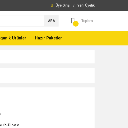
Üye Girişi
/
Yeni Üyelik
ARA
Toplam -
ganik Ürünler
Hazır Paketler
!
anik Sirkeler