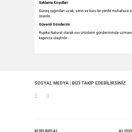
Saklama Koşulları
Güneş ışığından uzak, serin ve kuru bir yerde muhafaza ed
önerilir.
Güvenli Gönderim
Rupika Natural olarak sıvı ürünlerin gönderiminde uzmanı
kapınıza ulaştırılır.
Bu ürünün fiyat bilgisi, resim, ürün açıklamalarında v
Görüş ve önerileriniz için teşekkür ederiz.
Ürün resmi kalitesiz, bozuk veya görüntülenemiyo
SOSYAL MEDYA | BİZİ TAKİP EDEBİLİRSİNİZ
Ürün açıklamasında eksik bilgiler bulunuyor.
Ürün bilgilerinde hatalar bulunuyor.
Ürün fiyatı diğer sitelerden daha pahalı.
Bu ürüne benzer farklı alternatifler olmalı.
KURUMSAL
ALIŞV