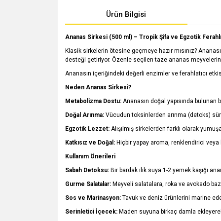
Ürün Bilgisi
Ananas Sirkesi (500 ml) – Tropik Şifa ve Egzotik Ferahl
Klasik sirkelerin ötesine geçmeye hazır mısınız? Ananası
desteği getiriyor. Özenle seçilen taze ananas meyvelerini
Ananasın içeriğindeki değerli enzimler ve ferahlatıcı etki
Neden Ananas Sirkesi?
Metabolizma Dostu:
Ananasın doğal yapısında bulunan b
Doğal Arınma:
Vücudun toksinlerden arınma (detoks) sürec
Egzotik Lezzet:
Alışılmış sirkelerden farklı olarak yumuşa
Katkısız ve Doğal:
Hiçbir yapay aroma, renklendirici veya 
Kullanım Önerileri
Sabah Detoksu:
Bir bardak ılık suya 1-2 yemek kaşığı ana
Gurme Salatalar:
Meyveli salatalara, roka ve avokado bazlı
Sos ve Marinasyon:
Tavuk ve deniz ürünlerini marine ed
Serinletici İçecek:
Maden suyuna birkaç damla ekleyerek şek