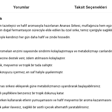
Yorumlar
Taksit Seçenekleri
ık
n tazeleyici ve hafif aromasıyla hazırlanan Ananas Sirkesi, mutfağınıza hem egzo
n doğal fermantasyon süreciyle elde edilen bu özel sirke, temiz içeriğiyle sağlık
siyle kendinizi her gün daha hafif ve zinde hissedin.
romelain enzimi sayesinde sindirimi kolaylaştırmaya ve metabolizmayı canlandır
ine destek verir, ödem atılmasını kolaylaştırır.
k, meyvemsi ve tropik bir tada sahiptir.
koruyucu içermez; en saf haliyle şişelenmiştir.
nas sirkesi ekleyerek güne metabolizmanızı uyandırarak başlayabilirsiniz.
 yeşilliklere benzersiz bir tropik dokunuş katar.
erken kullanarak etlerin yumuşamasını ve hafif meyvemsi bir aroma kazanmasını s
er ilavesiz, sağlıklı bir asitli içecek alternatifi yaratabilirsiniz.