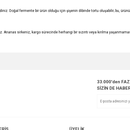
iniz. Doğal fermente bir ürün olduğu için şişenin dibinde tortu oluşabilir; bu, ürü
z. Ananas sirkeniz, kargo sürecinde herhangi bir sızıntı veya kırılma yaşanmamas
e diğer konularda yetersiz gördüğünüz noktaları öneri formunu kullanarak tarafımı
Bu ürüne ilk yorumu siz yapın!
r.
Yorum Yaz
33.000'den FA
SİZİN DE HABE
ERİŞ
ÜYELİK