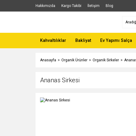
Hakkımızda
Kargo Takibi
İletişim
Blog
Kahvaltılıklar
Bakliyat
Ev Yapımı Salça
Anasayfa
Organik Ürünler
Organik Sirkeler
Ananas
Ananas Sirkesi