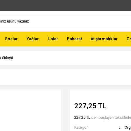
Soslar
Yağlar
Unlar
Baharat
Atıştırmalıklar
Or
 Sirkesi
227,25 TL
227,25 TL
den başlayan taksitlerle
Kategori
Org