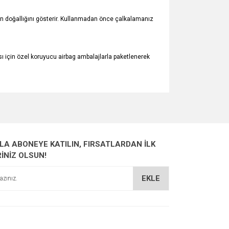
nün doğallığını gösterir. Kullanmadan önce çalkalamanız
ı için özel koruyucu airbag ambalajlarla paketlenerek
za iletebilirsiniz.
ZLA ABONEYE KATILIN, FIRSATLARDAN İLK
RİNİZ OLSUN!
EKLE