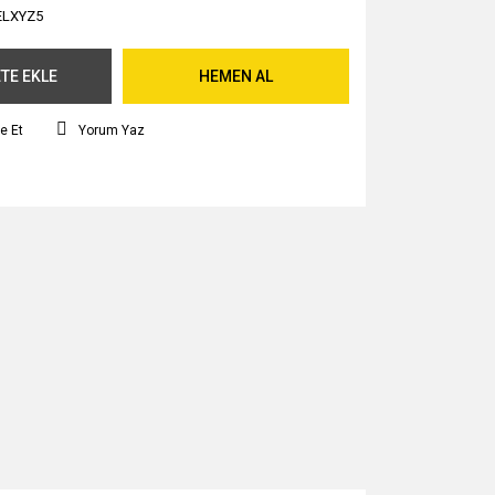
ELXYZ5
TE EKLE
HEMEN AL
e Et
Yorum Yaz