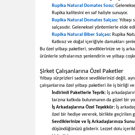
Rupika Natural Domates Sosu
:
Geleneksel
Rupika kalitesini en saf haliyle sunuyor.
Rupika Natural Domates Salçası
:
Yılbaşı 
salçasıdır. Geleneksel yöntemlerle elde ed
Rupika Natural Biber Salçası
:
Rupika Natur
Katkısız ve doğal içeriğiyle damakları şenle
Bu özel yılbaşı paketleri, sevdiklerinize ve iş ark
ürünlerle sofralarınızı şenlendirin ve yılbaşı coş
Şirket Çalışanlarına Özel Paketler
Yılbaşı sürprizleri sadece sevdiklerinizi değil, a
çalışanlarına özel yılbaşı paketleri ile iş birliği
İndirimli Paketlerle Teşvik:
İş arkadaşların
tarzına katkıda bulunmanın da güzel bir yolu
İş Arkadaşlarına Özel Teşekkür:
İş arkadaş
özel bir hediye vererek, birlikte geçirilen g
Sevdiklerinize ve İş Arkadaşlarınıza Sunu
düşündüğünüzü gösterir. Lezzet dolu içerik