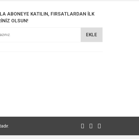
ZLA ABONEYE KATILIN, FIRSATLARDAN İLK
RİNİZ OLSUN!
EKLE
adır.