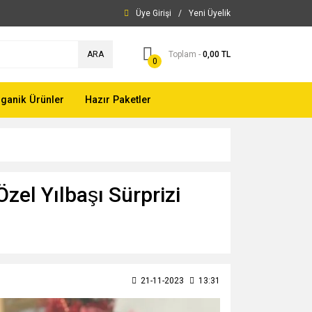
Üye Girişi
/
Yeni Üyelik
ARA
Toplam -
0,00 TL
0
ganik Ürünler
Hazır Paketler
zel Yılbaşı Sürprizi
21-11-2023
13:31