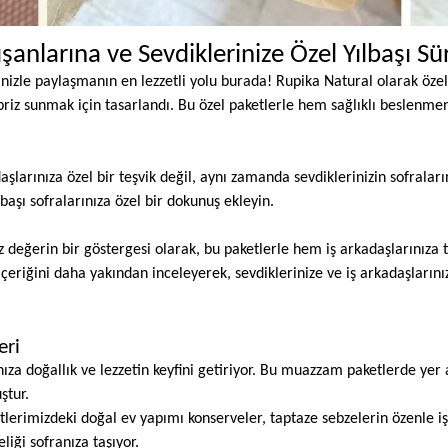
şanlarına ve Sevdiklerinize Özel Yılbaşı Sür
inizle paylaşmanın en lezzetli yolu burada! Rupika Natural olarak özel h
priz sunmak için tasarlandı. Bu özel paketlerle hem sağlıklı beslenmen
daşlarınıza özel bir teşvik değil, aynı zamanda sevdiklerinizin sofraları
lbaşı sofralarınıza özel bir dokunuş ekleyin.
iz değerin bir göstergesi olarak, bu paketlerle hem iş arkadaşlarınıza 
 içeriğini daha yakından inceleyerek, sevdiklerinize ve iş arkadaşların
eri
rınıza doğallık ve lezzetin keyfini getiriyor. Bu muazzam paketlerde ye
ştur.
tlerimizdeki doğal ev yapımı konserveler, taptaze sebzelerin özenle iş
liği sofranıza taşıyor.