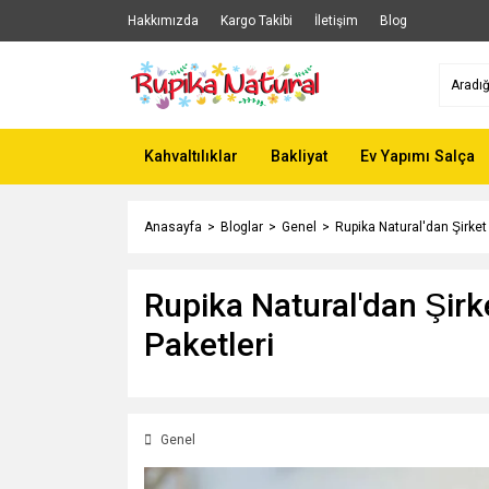
Hakkımızda
Kargo Takibi
İletişim
Blog
Kahvaltılıklar
Bakliyat
Ev Yapımı Salça
Anasayfa
Bloglar
Genel
Rupika Natural'dan Şirket C
Rupika Natural'dan Şirket
Paketleri
Genel