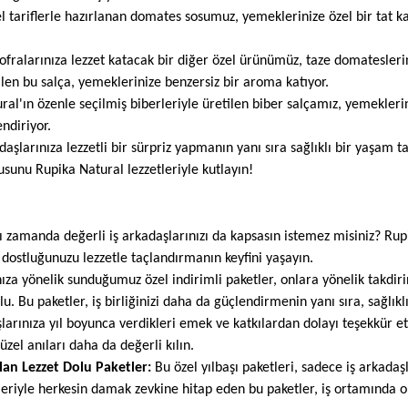
 tariflerle hazırlanan domates sosumuz, yemeklerinize özel bir tat k
sofralarınıza lezzet katacak bir diğer özel ürünümüz, taze domatesler
ilen bu salça, yemeklerinize benzersiz bir aroma katıyor.
al'ın özenle seçilmiş biberleriyle üretilen biber salçamız, yemeklerin
ndiriyor.
adaşlarınıza lezzetli bir sürpriz yapmanın yanı sıra sağlıklı bir yaşam t
kusunu Rupika Natural lezzetleriyle kutlayın!
ynı zamanda değerli iş arkadaşlarınızı da kapsasın istemez misiniz? Rup
 ve dostluğunuzu lezzetle taçlandırmanın keyfini yaşayın.
ıza yönelik sunduğumuz özel indirimli paketler, onlara yönelik takdiri
. Bu paketler, iş birliğinizi daha da güçlendirmenin yanı sıra, sağlıklı
larınıza yıl boyunca verdikleri emek ve katkılardan dolayı teşekkür et
üzel anıları daha da değerli kılın.
lan Lezzet Dolu Paketler:
Bu özel yılbaşı paketleri, sadece iş arkadaş
leriyle herkesin damak zevkine hitap eden bu paketler, iş ortamında ol