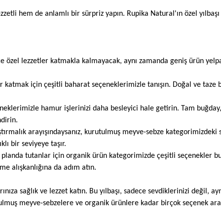
zzetli hem de anlamlı bir sürpriz yapın. Rupika Natural'ın özel yılbaşı p
adece özel lezzetler katmakla kalmayacak, aynı zamanda geniş ürün yelp
r katmak için çeşitli baharat seçeneklerimizle tanışın. Doğal ve taze 
neklerimizle hamur işlerinizi daha besleyici hale getirin. Tam buğday,
dirin.
tırmalık arayışındaysanız, kurutulmuş meyve-sebze kategorimizdeki sa
klı bir seviyeye taşır.
n planda tutanlar için organik ürün kategorimizde çeşitli seçenekler 
enme alışkanlığına da adım atın.
ınıza sağlık ve lezzet katın. Bu yılbaşı, sadece sevdiklerinizi değil, a
ulmuş meyve-sebzelere ve organik ürünlere kadar birçok seçenek arası