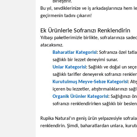
birleştirir.
Bu yıl, sevdiklerinize ve iş arkadaşlarınıza hem le
geçirmenin tadını çıkarın!
Ek Ürünlerle Sofranızı Renklendirin
Yılbaşı paketlerimizle birlikte, sofralarınıza s
atacaksınız.
Baharatlar Kategorisi
:
Sofranıza özel tatla
sağlıklı bir lezzet deneyimi sunar.
Unlar Kategorisi
:
Sağlıklı ve doğal un seçe
sağlıklı tarifler deneyerek sofranızı renklen
Kurutulmuş Meyve-Sebze Kategorisi
:
Atış
içeren bu lezzetler, atıştırmalıklarınızı sağlı
Organik Ürünler Kategorisi
:
Sağlığınızı ö
sofranızı renklendirirken sağlıklı bir besl
Rupika Natural'ın geniş ürün yelpazesiyle sofralar
renklendirin. Şimdi, baharatlardan unlara, kurut