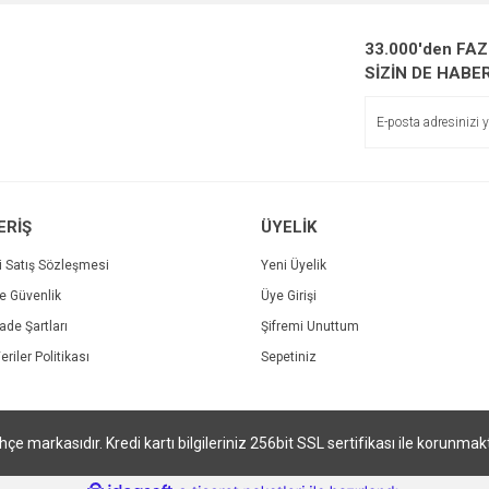
33.000'den FA
SİZİN DE HABE
ERİŞ
ÜYELİK
i Satış Sözleşmesi
Yeni Üyelik
ve Güvenlik
Üye Girişi
İade Şartları
Şifremi Unuttum
eriler Politikası
Sepetiniz
çe markasıdır. Kredi kartı bilgileriniz 256bit SSL sertifikası ile korunmakt